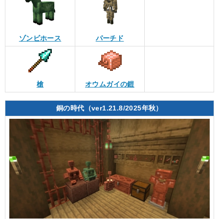
ゾンビホース
パーチド
槍
オウムガイの鎧
銅の時代（ver1.21.8/2025年秋）