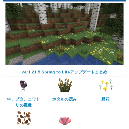
ver1.21.5 Spring to Lifeアップデートまとめ
牛、ブタ、ニワト
ホタルの茂み
野花
リの亜種