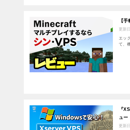
【手
更新
エッ
て、
『XS
ュー
更新