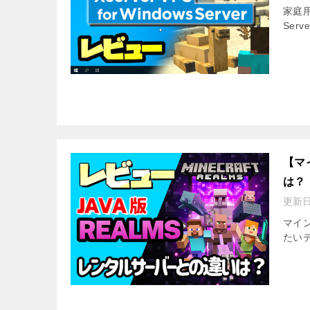
家庭用
Se
【マ
は？
更新
マイ
たい