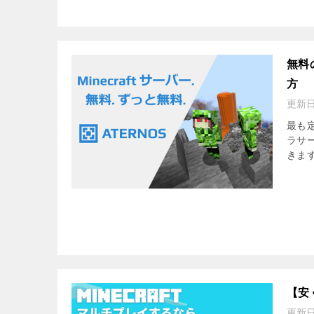
無料
方
更新
最も定
ラサ
きま
【安
更新