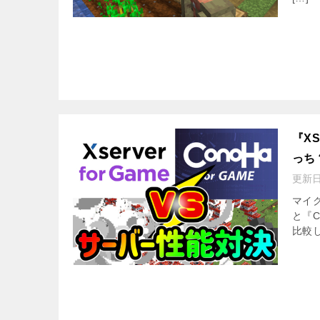
『X
っち
更新
マイク
と『C
比較