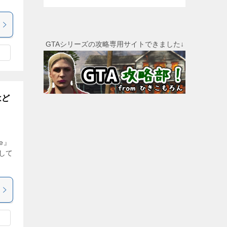
GTAシリーズの攻略専用サイトできました↓
はど
e』
クして