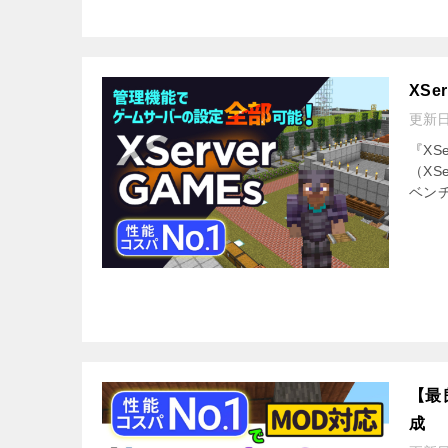
XS
更新
『XS
（XS
ベン
【最良
成