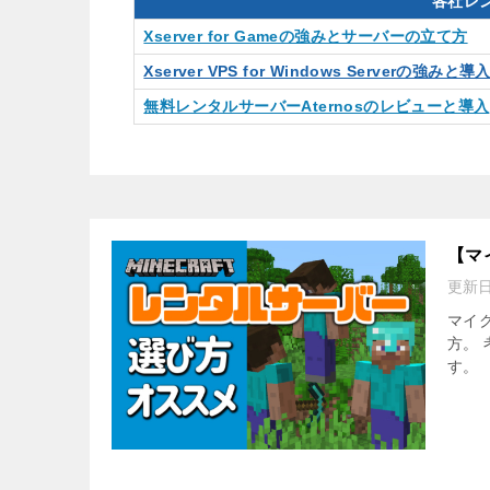
各社レン
Xserver for Gameの強みとサーバーの立て方
Xserver VPS for Windows Serverの強みと導
無料レンタルサーバーAternosのレビューと導入
【マ
更新
マイ
方。
す。