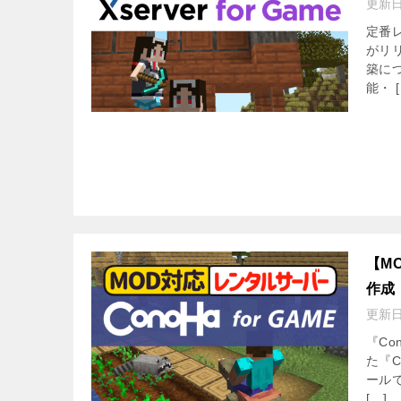
更新
定番
がリリ
築に
能・ [
【M
作成
更新
『Co
た『C
ール
[…]