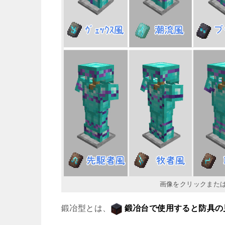
画像をクリックまた
鍛冶型とは、
鍛冶台で使用すると防具の