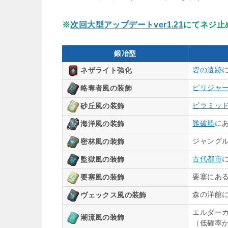
※
次回大型アップデートver1.21
にてネジ止
鍛冶型
砦の遺跡
ネザライト強化
ピリジャ
略奪者風の装飾
ピラミッ
砂丘風の装飾
難破船
に
海洋風の装飾
ジャング
密林風の装飾
古代都市
監獄風の装飾
要塞にあ
要塞風の装飾
森の洋館
ヴェックス風の装飾
エルダー
潮流風の装飾
（低確率