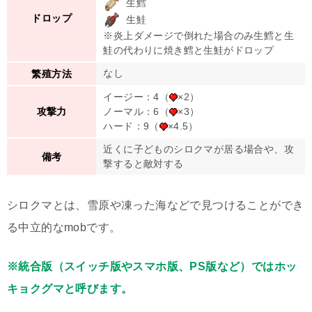
生鱈
ドロップ
生鮭
※炎上ダメージで倒れた場合のみ生鱈と生
鮭の代わりに焼き鱈と生鮭がドロップ
なし
繁殖方法
イージー：4（
×2）
ノーマル：6（
×3）
攻撃力
ハード：9（
×4.5）
近くに子どものシロクマが居る場合や、攻
備考
撃すると敵対する
シロクマとは、雪原や凍った海などで見つけることができ
る中立的なmobです。
※統合版（スイッチ版やスマホ版、PS版など）ではホッ
キョクグマと呼びます。