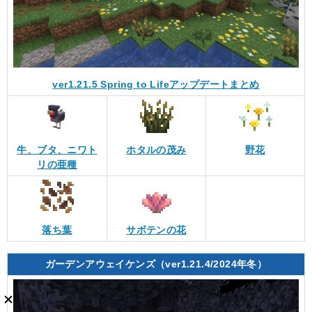
ver1.21.5 Spring to Lifeアップデートまとめ
牛、ブタ、ニワト
ホタルの茂み
野花
リの亜種
落ち葉
サボテンの花
ガーデンアウェイケンズ（ver1.21.4/2024年冬）