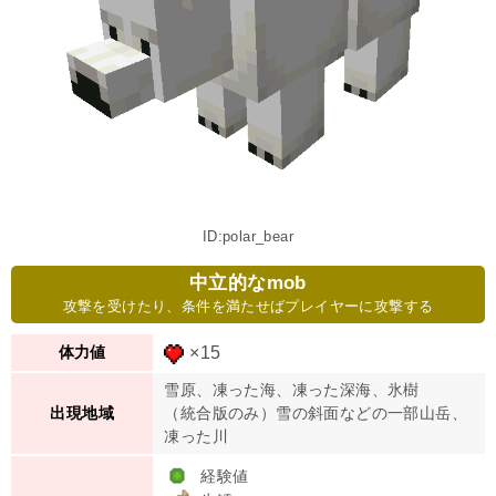
ID:polar_bear
中立的なmob
攻撃を受けたり、条件を満たせばプレイヤーに攻撃する
×15
体力値
雪原、凍った海、凍った深海、氷樹
（統合版のみ）雪の斜面などの一部山岳、
出現地域
凍った川
経験値