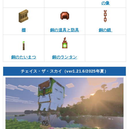
の像
棚
銅の道具と防具
銅の鎖
銅のたいまつ
銅のランタン
チェイス・ザ・スカイ（ver1.21.6/2025年夏）