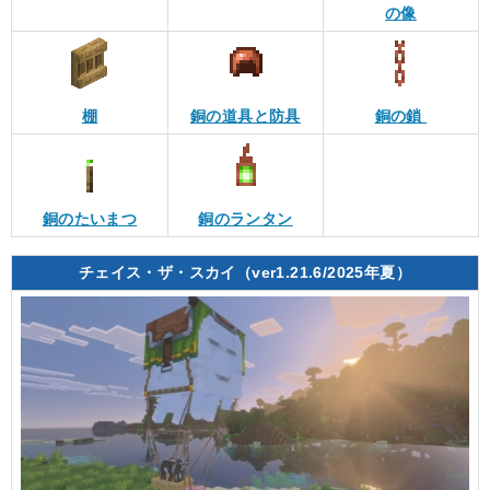
の像
棚
銅の道具と防具
銅の鎖
銅のたいまつ
銅のランタン
チェイス・ザ・スカイ（ver1.21.6/2025年夏）