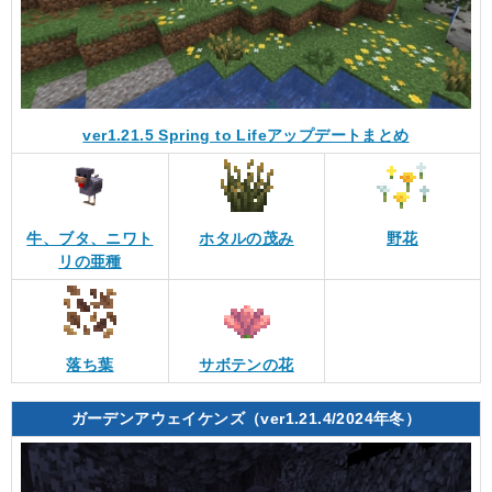
ver1.21.5 Spring to Lifeアップデートまとめ
牛、ブタ、ニワト
ホタルの茂み
野花
リの亜種
落ち葉
サボテンの花
ガーデンアウェイケンズ（ver1.21.4/2024年冬）