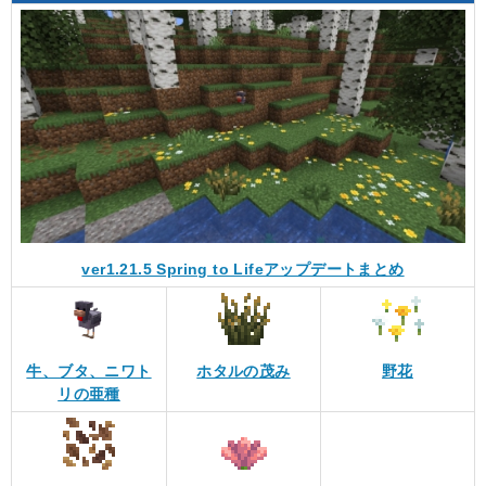
ver1.21.5 Spring to Lifeアップデートまとめ
牛、ブタ、ニワト
ホタルの茂み
野花
リの亜種