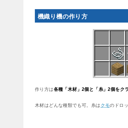
機織り機の作り方
作り方は
各種「木材」2個と「糸」2個をク
木材はどんな種類でも可。糸は
クモ
のドロ