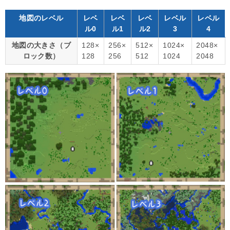
地図のレベル
レベ
レベ
レベ
レベル
レベル
ル0
ル1
ル2
3
4
地図の大きさ（ブ
128×
256×
512×
1024×
2048×
ロック数）
128
256
512
1024
2048