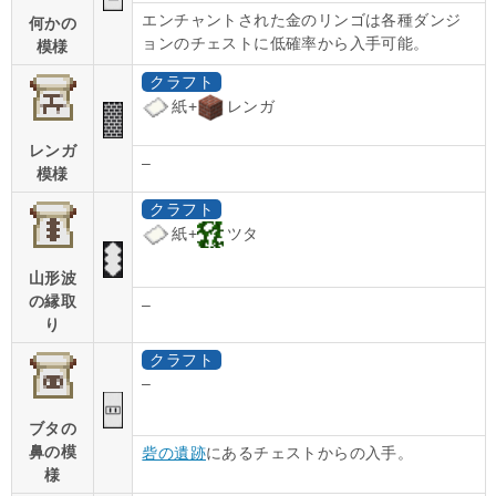
エンチャントされた金のリンゴは各種ダンジ
何かの
ョンのチェストに低確率から入手可能。
模様
クラフト
紙+
レンガ
レンガ
–
模様
クラフト
紙+
ツタ
山形波
の縁取
–
り
クラフト
–
ブタの
鼻の模
砦の遺跡
にあるチェストからの入手。
様