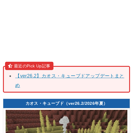
最近のPick Up記事
【ver26.2】カオス・キューブドアップデートまと
め
カオス・キューブド（ver26.2/2026年夏）