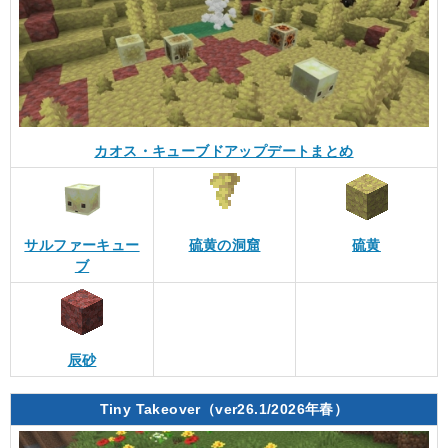
カオス・キューブドアップデートまとめ
サルファーキュー
硫黄の洞窟
硫黄
ブ
辰砂
Tiny Takeover（ver26.1/2026年春）