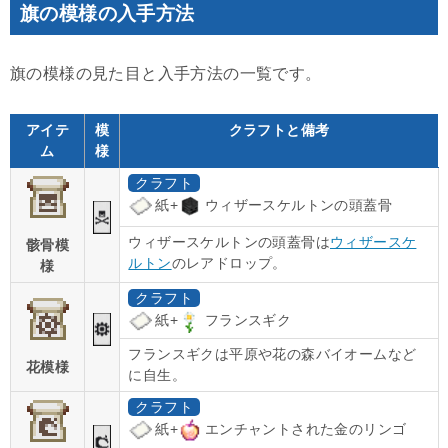
旗の模様の入手方法
旗の模様の見た目と入手方法の一覧です。
アイテ
模
クラフトと備考
ム
様
クラフト
紙+
ウィザースケルトンの頭蓋骨
ウィザースケルトンの頭蓋骨は
ウィザースケ
骸骨模
ルトン
のレアドロップ。
様
クラフト
紙+
フランスギク
フランスギクは平原や花の森バイオームなど
花模様
に自生。
クラフト
紙+
エンチャントされた金のリンゴ