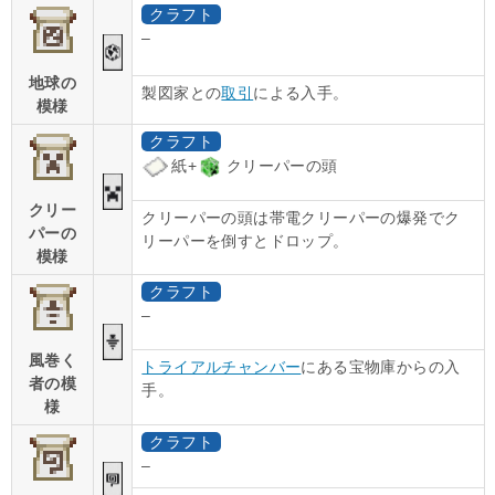
クラフト
–
地球の
製図家との
取引
による入手。
模様
クラフト
紙+
クリーパーの頭
クリー
クリーパーの頭は帯電クリーパーの爆発でク
パーの
リーパーを倒すとドロップ。
模様
クラフト
–
風巻く
トライアルチャンバー
にある宝物庫からの入
者の模
手。
様
クラフト
–