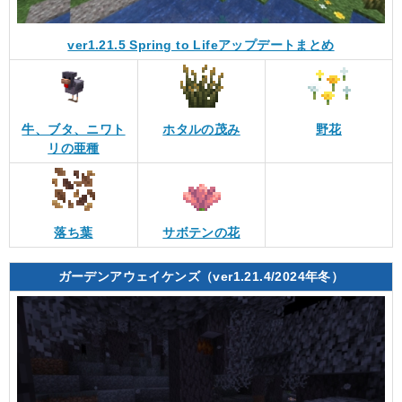
ver1.21.5 Spring to Lifeアップデートまとめ
牛、ブタ、ニワト
ホタルの茂み
野花
リの亜種
落ち葉
サボテンの花
ガーデンアウェイケンズ（ver1.21.4/2024年冬）