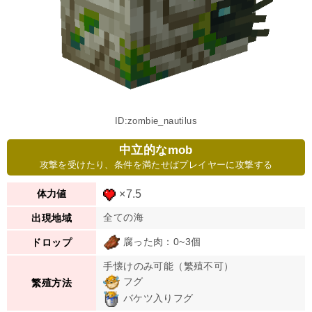
ID:zombie_nautilus
中立的なmob
攻撃を受けたり、条件を満たせばプレイヤーに攻撃する
×7.5
体力値
全ての海
出現地域
腐った肉：0~3個
ドロップ
手懐けのみ可能（繁殖不可）
フグ
繁殖方法
バケツ入りフグ