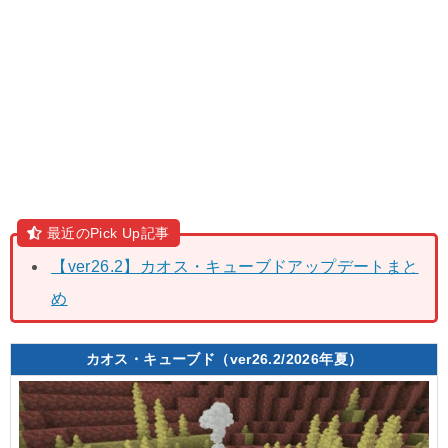
最近のPick Up記事
【ver26.2】カオス・キューブドアップデートまと
め
カオス・キューブド（ver26.2/2026年夏）