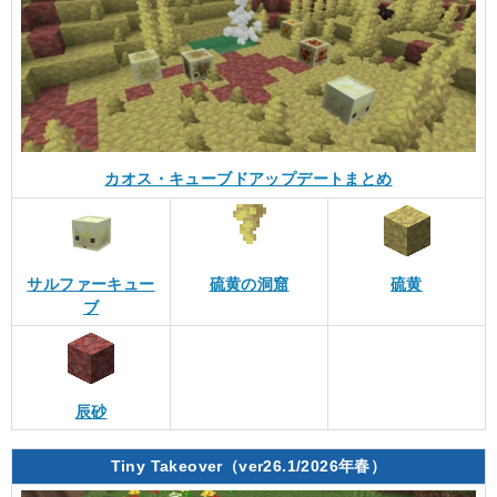
カオス・キューブドアップデートまとめ
サルファーキュー
硫黄の洞窟
硫黄
ブ
辰砂
Tiny Takeover（ver26.1/2026年春）