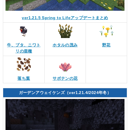
ver1.21.5 Spring to Lifeアップデートまとめ
牛、ブタ、ニワト
ホタルの茂み
野花
リの亜種
落ち葉
サボテンの花
ガーデンアウェイケンズ（ver1.21.4/2024年冬）