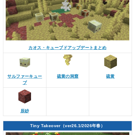
カオス・キューブドアップデートまとめ
サルファーキュー
硫黄の洞窟
硫黄
ブ
辰砂
Tiny Takeover（ver26.1/2026年春）