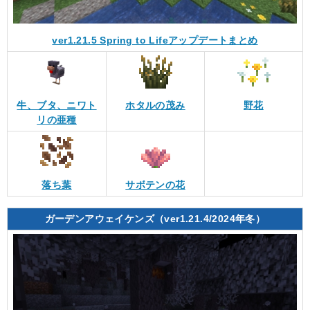
ver1.21.5 Spring to Lifeアップデートまとめ
牛、ブタ、ニワト
ホタルの茂み
野花
リの亜種
落ち葉
サボテンの花
ガーデンアウェイケンズ（ver1.21.4/2024年冬）