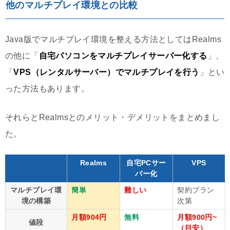
他のマルチプレイ環境との比較
Java版でマルチプレイ環境を整える方法としてはRealms
の他に「
自宅パソコンをマルチプレイサーバー化する
」、
「
VPS（レンタルサーバー）でマルチプレイを行う
」とい
った方法もあります。
それらとRealmsとのメリット・デメリットをまとめまし
た。
Realms
自宅PCサー
VPS
バー化
マルチプレイ環
簡単
難しい
契約プラン
境の構築
次第
月額904円
無料
月額900円~
値段
（目安）