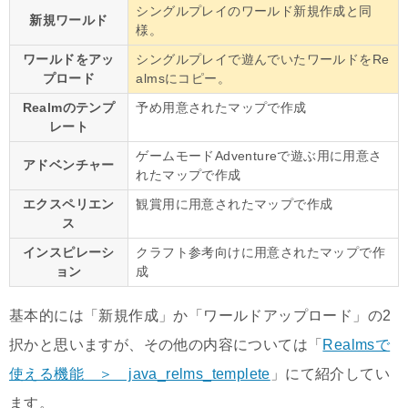
シングルプレイのワールド新規作成と同
新規ワールド
様。
ワールドをアッ
シングルプレイで遊んでいたワールドをRe
プロード
almsにコピー。
Realmのテンプ
予め用意されたマップで作成
レート
ゲームモードAdventureで遊ぶ用に用意さ
アドベンチャー
れたマップで作成
エクスペリエン
観賞用に用意されたマップで作成
ス
インスピレーシ
クラフト参考向けに用意されたマップで作
ョン
成
基本的には「新規作成」か「ワールドアップロード」の2
択かと思いますが、その他の内容については「
Realmsで
使える機能 ＞ java_relms_templete
」にて紹介してい
ます。