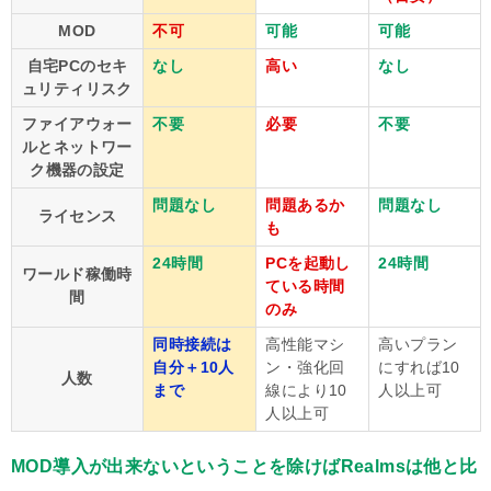
MOD
不可
可能
可能
自宅PCのセキ
なし
高い
なし
ュリティリスク
ファイアウォー
不要
必要
不要
ルとネットワー
ク機器の設定
問題なし
問題あるか
問題なし
ライセンス
も
24時間
PCを起動し
24時間
ワールド稼働時
ている時間
間
のみ
同時接続は
高性能マシ
高いプラン
自分＋10人
ン・強化回
にすれば10
人数
まで
線により10
人以上可
人以上可
MOD導入が出来ないということを除けばRealmsは他と比