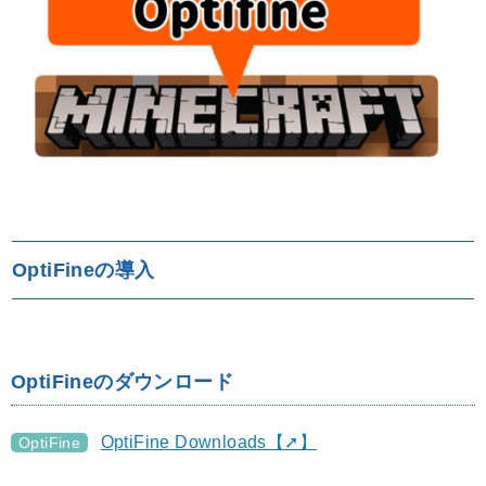
OptiFineの導入
OptiFineのダウンロード
OptiFine Downloads【➚】
OptiFine