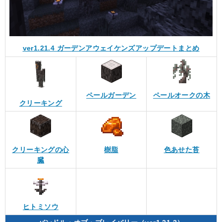
ver1.21.4 ガーデンアウェイケンズアップデートまとめ
ペールガーデン
ペールオークの木
クリーキング
クリーキングの心
樹脂
色あせた苔
臓
ヒトミソウ