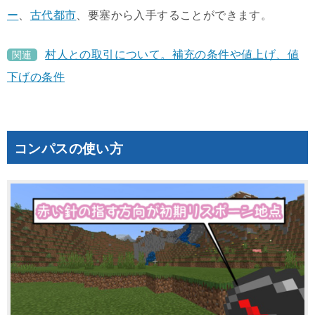
ー
、
古代都市
、要塞から入手することができます。
村人との取引について。補充の条件や値上げ、値
関連
下げの条件
コンパスの使い方