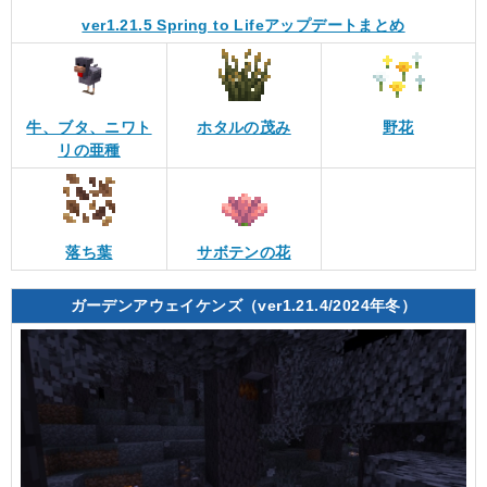
ver1.21.5 Spring to Lifeアップデートまとめ
牛、ブタ、ニワト
ホタルの茂み
野花
リの亜種
落ち葉
サボテンの花
ガーデンアウェイケンズ（ver1.21.4/2024年冬）