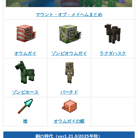
マウント・オブ・メイヘムまとめ
オウムガイ
ゾンビオウムガイ
ラクダハスク
ゾンビホース
パーチド
槍
オウムガイの鎧
銅の時代（ver1.21.8/2025年秋）