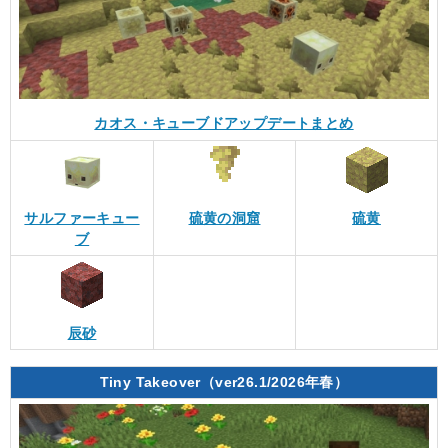
カオス・キューブドアップデートまとめ
サルファーキュー
硫黄の洞窟
硫黄
ブ
辰砂
Tiny Takeover（ver26.1/2026年春）