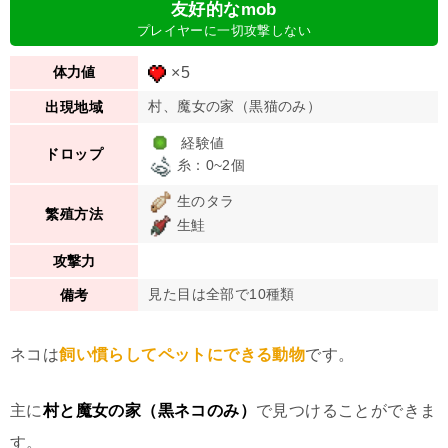
友好的なmob
プレイヤーに一切攻撃しない
×5
体力値
村、魔女の家（黒猫のみ）
出現地域
経験値
ドロップ
糸：0~2個
生のタラ
繁殖方法
生鮭
攻撃力
見た目は全部で10種類
備考
ネコは
飼い慣らしてペットにできる動物
です。
主に
村と魔女の家（黒ネコのみ）
で見つけることができま
す。