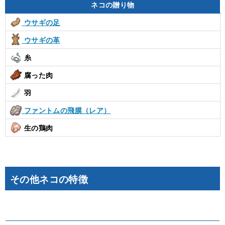
ネコの贈り物
ウサギの足
ウサギの革
糸
腐った肉
羽
ファントムの飛膜（レア）
生の鶏肉
その他ネコの特徴