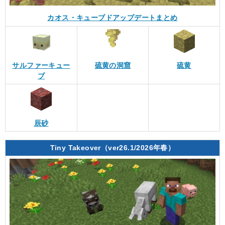
カオス・キューブドアップデートまとめ
サルファーキュー
硫黄の洞窟
硫黄
ブ
辰砂
Tiny Takeover（ver26.1/2026年春）