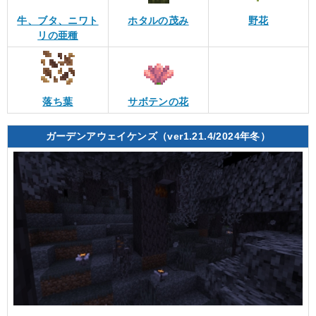
牛、ブタ、ニワト
ホタルの茂み
野花
リの亜種
落ち葉
サボテンの花
ガーデンアウェイケンズ（ver1.21.4/2024年冬）