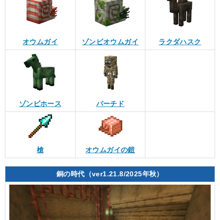
オウムガイ
ゾンビオウムガイ
ラクダハスク
ゾンビホース
パーチド
槍
オウムガイの鎧
銅の時代（ver1.21.8/2025年秋）