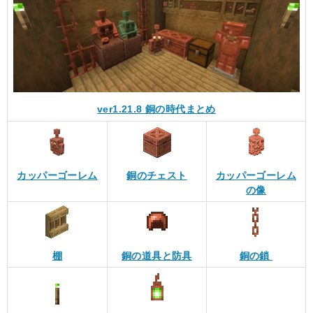
ver1.21.8 銅の時代まとめ
カッパーゴーレム
銅のチェスト
カッパーゴーレム
の像
棚
銅の道具と防具
銅の鎖