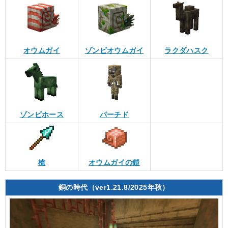
オウムガイ
ゾンビオウムガイ
ラクダハスク
ゾンビホース
パーチド
槍
オウムガイの鎧
銅の時代（ver1.21.8/2025年秋）