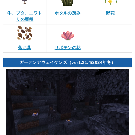
牛、ブタ、ニワト
ホタルの茂み
野花
リの亜種
落ち葉
サボテンの花
ガーデンアウェイケンズ（ver1.21.4/2024年冬）