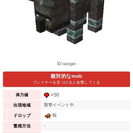
ID:ravager
敵対的なmob
プレイヤーを見つけると攻撃してくる
×50
体力値
襲撃イベント中
出現地域
鞍
ドロップ
-
繁殖方法