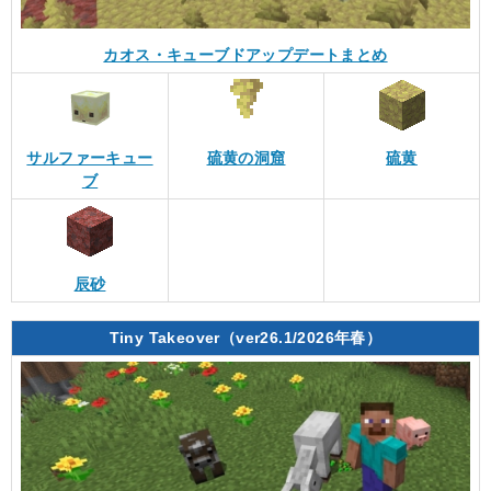
カオス・キューブドアップデートまとめ
サルファーキュー
硫黄の洞窟
硫黄
ブ
辰砂
Tiny Takeover（ver26.1/2026年春）