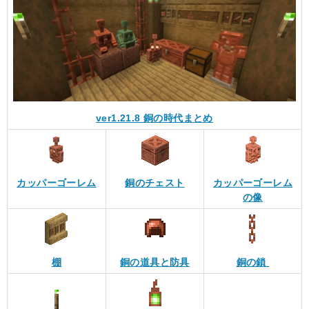
ver1.21.8 銅の時代まとめ
カッパーゴーレム
銅のチェスト
カッパーゴーレム
の像
棚
銅の道具と防具
銅の鎖