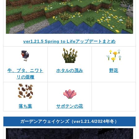
ver1.21.5 Spring to Lifeアップデートまとめ
牛、ブタ、ニワト
ホタルの茂み
野花
リの亜種
落ち葉
サボテンの花
ガーデンアウェイケンズ（ver1.21.4/2024年冬）