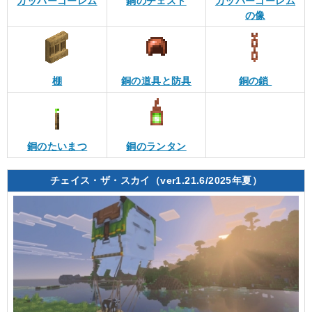
カッパーゴーレム
銅のチェスト
カッパーゴーレム
の像
棚
銅の道具と防具
銅の鎖
銅のたいまつ
銅のランタン
チェイス・ザ・スカイ（ver1.21.6/2025年夏）