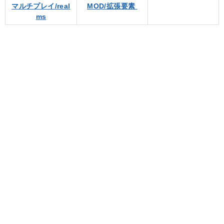
マルチプレイ/real
MOD/拡張要素
ms