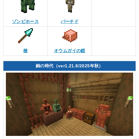
ゾンビホース
パーチド
槍
オウムガイの鎧
銅の時代（ver1.21.8/2025年秋）