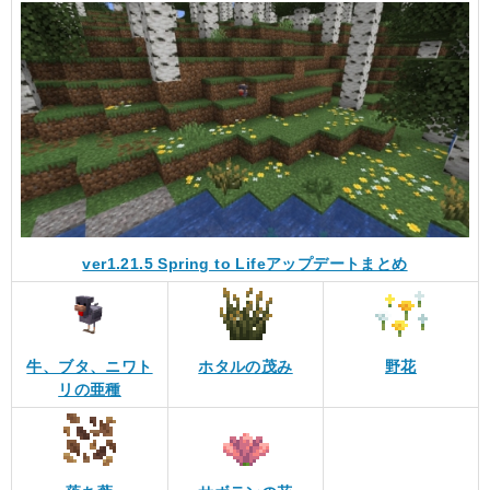
ver1.21.5 Spring to Lifeアップデートまとめ
牛、ブタ、ニワト
ホタルの茂み
野花
リの亜種