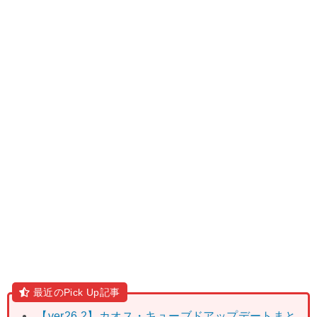
最近のPick Up記事
【ver26.2】カオス・キューブドアップデートまと