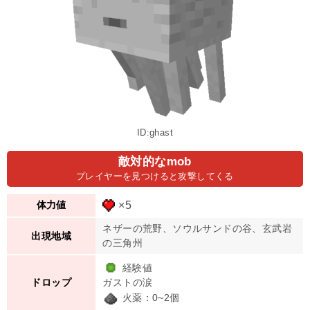
ID:ghast
敵対的なmob
プレイヤーを見つけると攻撃してくる
×5
体力値
ネザーの荒野、ソウルサンドの谷、玄武岩
出現地域
の三角州
経験値
ガストの涙
ドロップ
火薬：0~2個