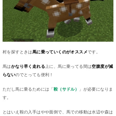
村を探すときは
馬に乗っていくのがオススメ
です。
馬は
かなり早く走れる
上に、馬に乗ってる間は
空腹度が減
らない
のでとっても便利！
ただし馬に乗るためには「
鞍（サドル）
」が必要になりま
す。
とはいえ鞍の入手はやや面倒で、馬での移動は水辺や森は