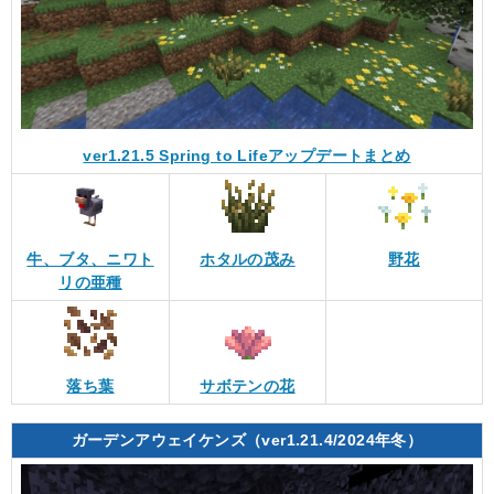
ver1.21.5 Spring to Lifeアップデートまとめ
牛、ブタ、ニワト
ホタルの茂み
野花
リの亜種
落ち葉
サボテンの花
ガーデンアウェイケンズ（ver1.21.4/2024年冬）