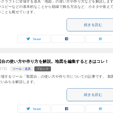
ンクラフトに登場する道具「地図」の使い方や作り方などを解説しま
やコピーなどの基本的なことから額縁で飾る方法など、小ネタや覚え
いことも載せています。
続きを読む
Tweet
図台の使い方や作り方を解説。地図を編集するときはコレ！
27日
ツール・道具
ブロック
登場するツール「製図台」の使い方や作り方についての記事です。 製
使いみちを解説します。
続きを読む
Tweet