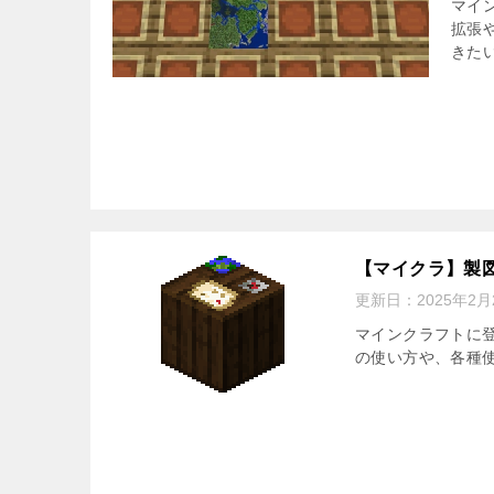
マイ
拡張
きた
【マイクラ】製
更新日：
2025年2月
マインクラフトに
の使い方や、各種