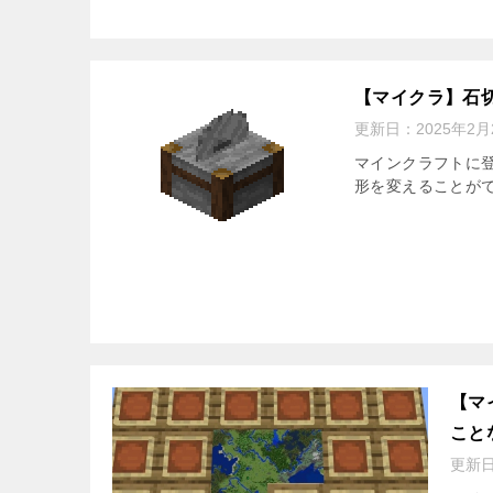
【マイクラ】石
更新日：
2025年2月
マインクラフトに
形を変えることが
【マ
こと
更新