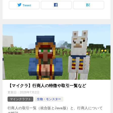
Tweet
【マイクラ】行商人の特徴や取引一覧など
更新日：
2026年7月2日
マインクラフト
生物・モンスター
行商人の取引一覧（統合版とJava版）と、行商人について