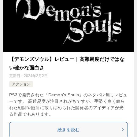
【デモンズソウル】レビュー｜高難易度だけではな
い確かな面白さ
更新日：
2024年2月2日
アクション
PS3で発売された「Demon’s Souls」のネタバレ無しレビュ
ーです。 高難易度が注目されがちですが、手堅く良く練ら
れた戦闘や随所に散りばめられた開発者のアイディアが光
る作品でもあります。
続きを読む