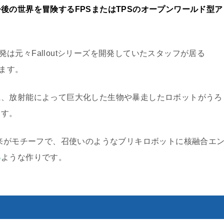
後の世界を冒険するFPSまたはTPSのオープンワールド型ア
開発は元々Falloutシリーズを開発していたスタッフが居る
ています。
に、放射能によって巨大化した生物や暴走したロボットがうろ
ます。
未来がモチーフで、召使いのようなブリキロボットに核融合エ
る
ような作りです。