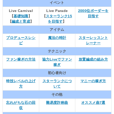
イベント
Live Carnival
Live Parade
2000位ボーダーを
【
基礎知識
】
【
スターランク15
目指す
【
編成と育成
】
を目指す
】
アイテム
プロデュースレシ
魔法の時計
スターレッスント
ピ
レーナー
テクニック
ファン稼ぎの方法
協力Liveでファン
放置編成の組み方
稼ぎ
初心者向け
特技レベルの上げ
スターランクにつ
マニーの稼ぎ方
方
いて
その他
忘れがちな石の回
難易度詐称曲
オススメ曲7選
収