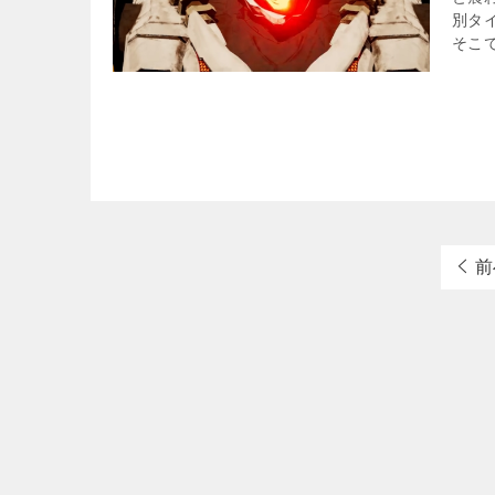
別タ
そこで
前