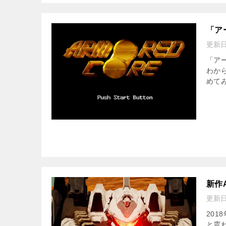
「ア
更新
「ア
わか
めて
新作
更新
20
と震