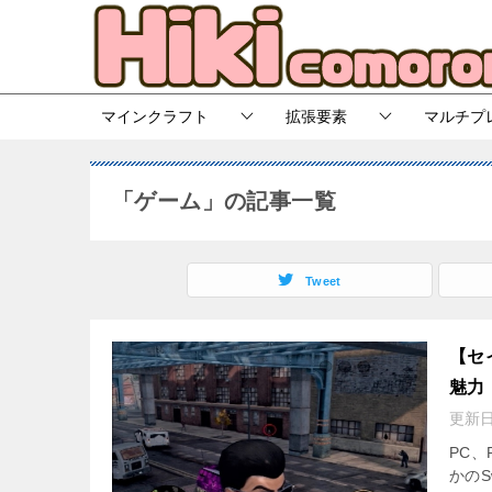
マインクラフト
拡張要素
マルチプ
「ゲーム」の記事一覧
Tweet
【セ
魅力
更新
PC、
かのS