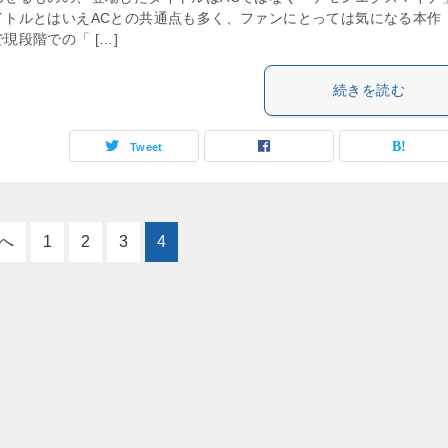
イトルとはいえACとの共通点も多く、ファンにとっては気になる本作
現段階での「 […]
続きを読む
Tweet
へ
1
2
3
4