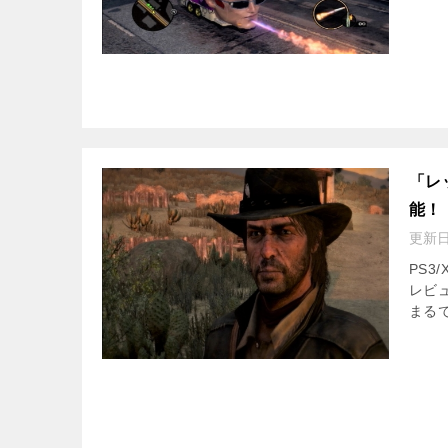
「レ
能！
更新
PS3
レビ
まる