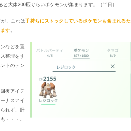
ると大体200匹ぐらいポケモンが集まります。（半日）
すが、これは
手持ちにストックしているポケモンも含まれるた
ります
。
モンなどを置
クス整理をす
ベントのテン
も回復アイテ
ボーナスアイ
められず、肝
とも・・・。